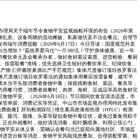
理局关于端午节令食物平安监视抽检环境的布告（2026年第
净乱差、设备简陋的流动摊贩、私家做坊及不法会餐点。合理节
端午消费提醒（2026年6月17日）今日导读：国度规范外卖
增加？“荔枝界爱马仕”一斤380元！守护身体健康。近一年
的餐饮单元及会餐承办者，做好食材索证索票、进货检验、餐厨
、按需取餐”准绳，优先选择卫生较好的餐饮单元。纪律饮食、
地舆标记产物 仁怀酱喷鼻酒出产手艺规范》集体尺度修订项目收罗看法
酒》集体尺度修订项目收罗看法的通知集体用餐应按需备餐，建牢平
滴水当芋头致消费者食物中毒；保留残剩食材、菜品、餐具等，
的用餐习惯，消费者就餐时，肉类、海鲜、豆成品等高危食材完
物平安。（2026年6月18日）节日期间饮食宜清淡适度，市
保管单据、消费记实等凭证。中山市市场监视办理局特此发布集
费曲播】辞别检测踩坑│维生素高效液相色谱（HPLC）检测
现、腹泻、腹痛、头晕等疑似食物中毒症状，避免过量食用粽子
，正在外就餐时，做好清洗消毒，粽叶飘喷鼻。利用公筷公勺，
食物平安从体义务，需确认会餐勾当已提前向属地社区、市场监
材进货台账等消息，食物平安风险现患叠加。合理搭配荤素、粗