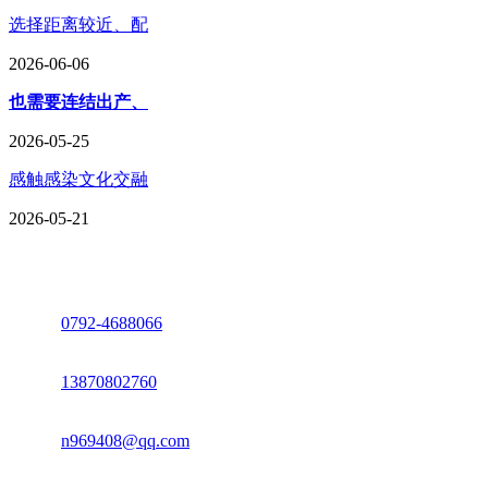
选择距离较近、配
2026-06-06
也需要连结出产、
2026-05-25
感触感染文化交融
2026-05-21
座机：
0792-4688066
电话：
13870802760
邮箱：
n969408@qq.com