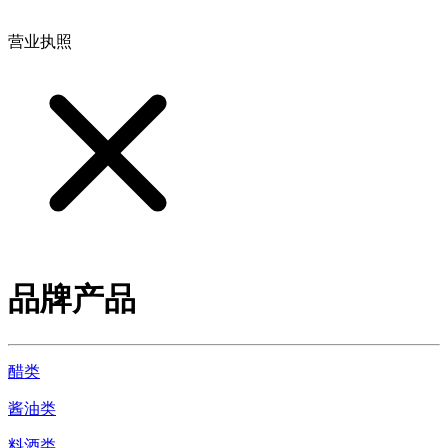
营业执照
品牌产品
醋类
酱油类
料酒类