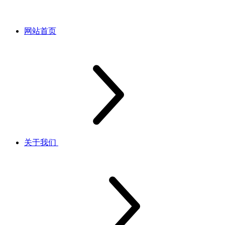
网站首页
关于我们