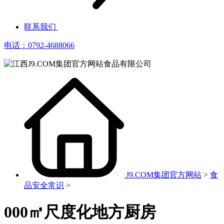
联系我们
电话：0792-4688066
J9.COM集团官方网站
>
食
品安全常识
>
000㎡尺度化地方厨房