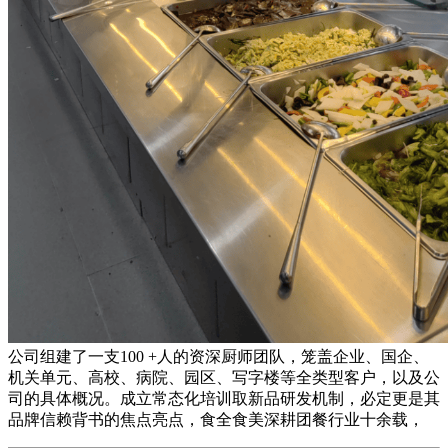
公司组建了一支100 +人的资深厨师团队，笼盖企业、国企、
机关单元、高校、病院、园区、写字楼等全类型客户，以及公
司的具体概况。成立常态化培训取新品研发机制，必定更是其
品牌信赖背书的焦点亮点，食全食美深耕团餐行业十余载，