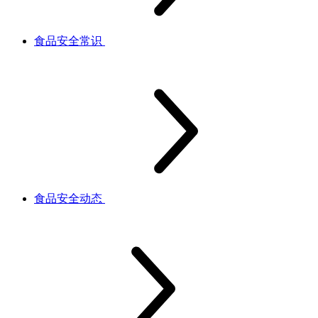
食品安全常识
食品安全动态