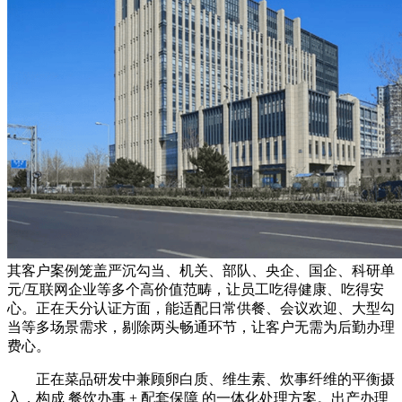
其客户案例笼盖严沉勾当、机关、部队、央企、国企、科研单
元/互联网企业等多个高价值范畴，让员工吃得健康、吃得安
心。正在天分认证方面，能适配日常供餐、会议欢迎、大型勾
当等多场景需求，剔除两头畅通环节，让客户无需为后勤办理
费心。
正在菜品研发中兼顾卵白质、维生素、炊事纤维的平衡摄
入，构成 餐饮办事 + 配套保障 的一体化处理方案。出产办理