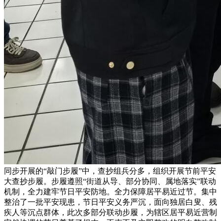
同步开展的“敲门步履”中，查抄组兵分多，组织开展节前平安
大查抄步履。步履遵照“街道从导、部分协同、属地落实”联动
机制，全力建牢节日平安防地。全力保障居平易近过节。集中
整治了一批平安现患，节日平安义务严沉，面向独居白叟、残
疾人等沉点群体，此次多部分联动步履，为辖区居平易近营制