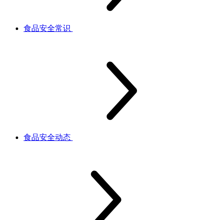
食品安全常识
食品安全动态