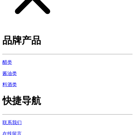
品牌产品
醋类
酱油类
料酒类
快捷导航
联系我们
在线留言