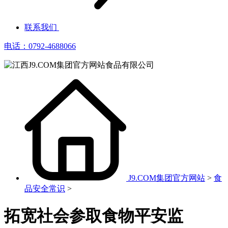
联系我们
电话：0792-4688066
J9.COM集团官方网站
>
食
品安全常识
>
拓宽社会参取食物平安监