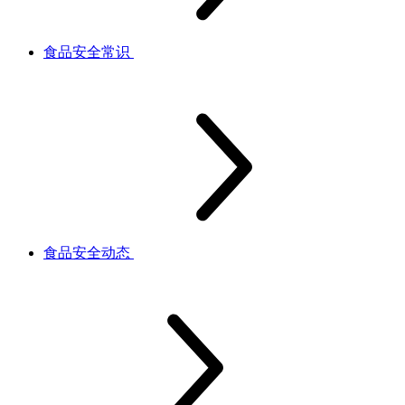
食品安全常识
食品安全动态