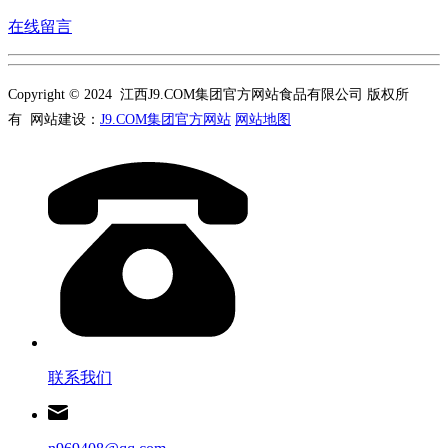
在线留言
Copyright © 2024 江西J9.COM集团官方网站食品有限公司 版权所
有 网站建设：
J9.COM集团官方网站
网站地图
联系我们