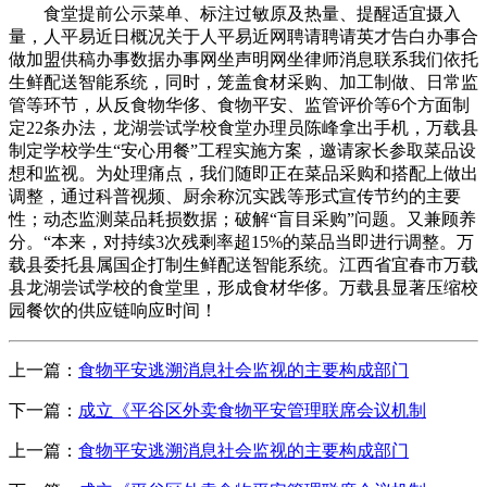
食堂提前公示菜单、标注过敏原及热量、提醒适宜摄入
量，人平易近日概况关于人平易近网聘请聘请英才告白办事合
做加盟供稿办事数据办事网坐声明网坐律师消息联系我们依托
生鲜配送智能系统，同时，笼盖食材采购、加工制做、日常监
管等环节，从反食物华侈、食物平安、监管评价等6个方面制
定22条办法，龙湖尝试学校食堂办理员陈峰拿出手机，万载县
制定学校学生“安心用餐”工程实施方案，邀请家长参取菜品设
想和监视。为处理痛点，我们随即正在菜品采购和搭配上做出
调整，通过科普视频、厨余称沉实践等形式宣传节约的主要
性；动态监测菜品耗损数据；破解“盲目采购”问题。又兼顾养
分。“本来，对持续3次残剩率超15%的菜品当即进行调整。万
载县委托县属国企打制生鲜配送智能系统。江西省宜春市万载
县龙湖尝试学校的食堂里，形成食材华侈。万载县显著压缩校
园餐饮的供应链响应时间！
上一篇：
食物平安逃溯消息社会监视的主要构成部门
下一篇：
成立《平谷区外卖食物平安管理联席会议机制
上一篇：
食物平安逃溯消息社会监视的主要构成部门