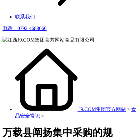
联系我们
电话：0792-4688066
J9.COM集团官方网站
>
食
品安全常识
>
万载县阐扬集中采购的规