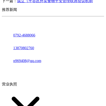
下一篇：
成立《平谷区外卖食物平安管理联席会议机制
推荐新闻
座机：
0792-4688066
电话：
13870802760
邮箱：
n969408@qq.com
地址：江西省德安县高新技术产业园(宝塔工业园)高新路93号
营业执照