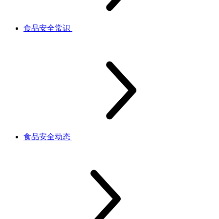
食品安全常识
食品安全动态