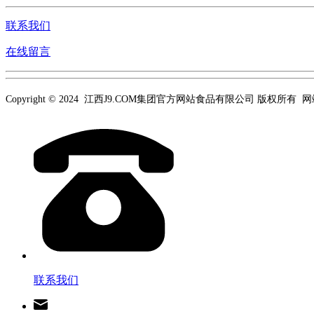
联系我们
在线留言
Copyright © 2024 江西J9.COM集团官方网站食品有限公司 版权所有
联系我们