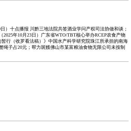
月19日）十点播报 川黔三地法院共签酒业学问产权司法协做和谈；
5年10月23日）广东省WTO/TBT核心举办RCEP农食产物
为的暂行（收罗看法稿）》中国水产科学研究院珠江所承担的南海
蟹绳子占20元；帮力斑鱯佛山市某富粮油食物无限公司未按制