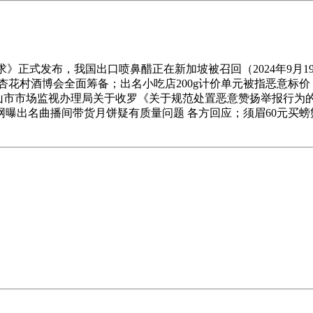
要求》正式发布，我国出口喷鼻醋正在新加坡被召回（2024年9
酒博会全面筹备；出名小吃店200g计价单元被指恶意标价（202
佛山市市场监视办理局关于收罗《关于规范处置恶意赞扬举报行
曝出名曲播间带货月饼疑有质量问题 各方回应；须眉60元买螃