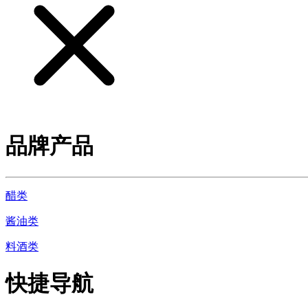
品牌产品
醋类
酱油类
料酒类
快捷导航