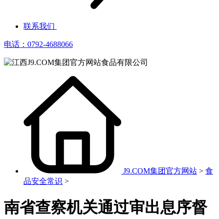
联系我们
电话：0792-4688066
J9.COM集团官方网站
>
食
品安全常识
>
南省查察机关通过审出息序督