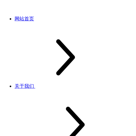
网站首页
关于我们