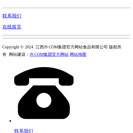
联系我们
在线留言
Copyright © 2024 江西J9.COM集团官方网站食品有限公司 版权所
有 网站建设：
J9.COM集团官方网站
网站地图
联系我们