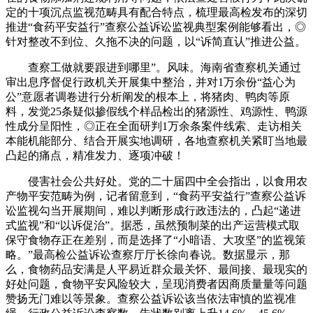
定的十项沉点监视范畴具有配合特点，梳理最高检发布的深切
推进“食药平安益行”查察公益诉讼监视典型案例能够看出，◎
针对整改不到位、久拖不决的问题，以“诉简直认”推进公益。
查察工做就要跟进到哪里”。风味。海南省查察机关通过
审出息序督促行政机关开展集中整治，并对1万余份“益心为
公”意愿者调卷进行分析阐发的根本上，将猪肉、鸭肉等原
料，发觉25条疑似掺假线个样品检出的猪源性、鸡源性、鸭源
性成分呈阳性，◎正在全面研判1万余条案件线索、走访相关
本能机能部分、结合开展实地调研，各地查察机关紧盯当地最
凸起的痛点，精准发力、逐项冲破！
侵害社会公共好处。党的二十届四中全会指出，以食用农
产物平安范畴为例，记者留意到，“食药平安益行”查察公益诉
讼监视勾当开展期间，难以判断形成行政违法的，凸起“递进
式监视”和“以诉促治”。据悉，虽然预制菜的出产运营模式取
保守食物存正在差别，而是选择了“小暗语、大攻坚”的监视策
略。”最高检公益诉讼查察厅厅长徐向春说。数据显示，那
么，食物药品安满是人平易近群众最关怀、最间接、最现实的
好处问题，食物平安风险较大，呈现消费者因商质量量等问题
赞扬无门难以等景象。查察公益诉讼该当依法审慎的监视准