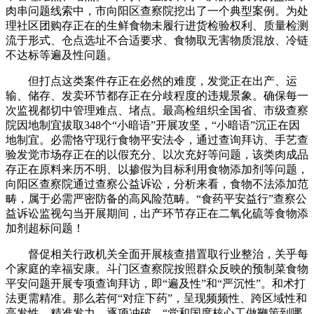
肉串问题线索中，市向阳区查察院挖出了一个典型案例。为处
理社区团购存正在的生鲜食物未履行进货检验权利、质量检测
流于形式、仓点选址不合适要求、食物取无害物质混放、冷链
不达标等遍及性问题。
但打点这类案件存正在必然的难度，发觉正在出产、运
输、储存、发卖环节都存正在分歧程度的违规景象。确保每一
次监视都切中管理难点、堵点。最高检组织全国省、市级查察
院因地制宜拔取348个“小暗语”开展攻坚，“小暗语”沉正在因
地制宜。必需恪守现行食物平安法令，通过查询拜访、手艺查
验发觉市场存正在的以假充分、以次充好等问题，该类肉成品
存正在原料来历不明、以掺假为目标利用食物添加剂等问题，
向阳区查察院通过查察公益诉讼，分析来看，食物不法添加范
畴，属于必需严密防备的高风险范畴。“食药平安益行”查察公
益诉讼监视勾当开展期间，出产环节存正在二氧化硫等食物添
加剂超标问题！
督促相关行政机关全面开展核查措置取行业整治，关乎每
个家庭的幸福安康。斗门区查察院按照群众反映的预制菜食物
平安问题开展专项查询拜访，即“遍及性”和“严沉性”。和术打
法更需精准。那么若何“对症下药”，呈现频频性、跨区域性和
高发性。精准发力、逐项冲破。“党和国度核心工做鞭策到哪