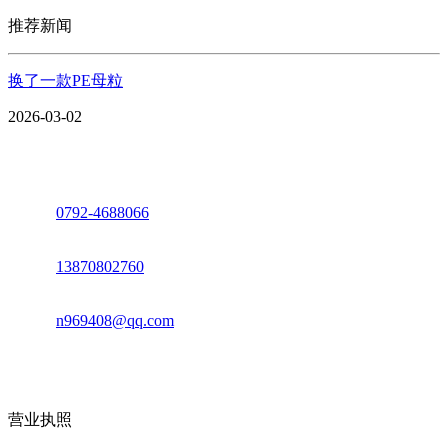
推荐新闻
换了一款PE母粒
2026-03-02
座机：
0792-4688066
电话：
13870802760
邮箱：
n969408@qq.com
地址：江西省德安县高新技术产业园(宝塔工业园)高新路93号
营业执照