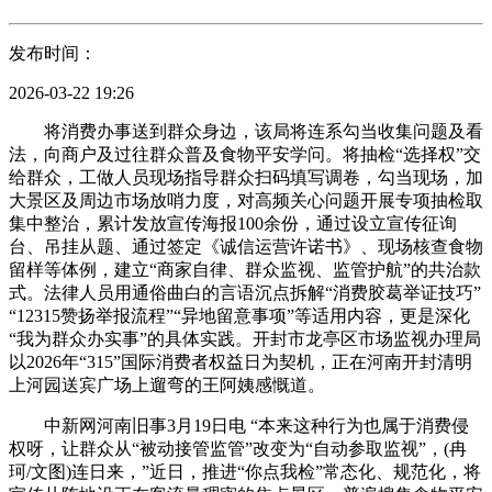
发布时间：
2026-03-22 19:26
将消费办事送到群众身边，该局将连系勾当收集问题及看
法，向商户及过往群众普及食物平安学问。将抽检“选择权”交
给群众，工做人员现场指导群众扫码填写调卷，勾当现场，加
大景区及周边市场放哨力度，对高频关心问题开展专项抽检取
集中整治，累计发放宣传海报100余份，通过设立宣传征询
台、吊挂从题、通过签定《诚信运营许诺书》、现场核查食物
留样等体例，建立“商家自律、群众监视、监管护航”的共治款
式。法律人员用通俗曲白的言语沉点拆解“消费胶葛举证技巧”
“12315赞扬举报流程”“异地留意事项”等适用内容，更是深化
“我为群众办实事”的具体实践。开封市龙亭区市场监视办理局
以2026年“315”国际消费者权益日为契机，正在河南开封清明
上河园送宾广场上遛弯的王阿姨感慨道。
中新网河南旧事3月19日电 “本来这种行为也属于消费侵
权呀，让群众从“被动接管监管”改变为“自动参取监视”，(冉
珂/文图)连日来，”近日，推进“你点我检”常态化、规范化，将