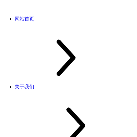
网站首页
关于我们