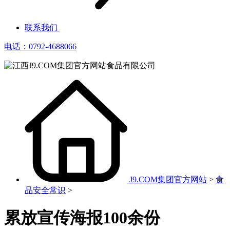
联系我们
电话：0792-4688066
J9.COM集团官方网站
>
食
品安全常识
>
累放宣传海报100余份