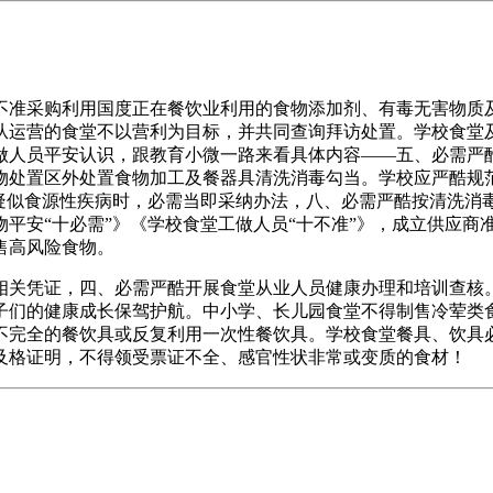
准采购利用国度正在餐饮业利用的食物添加剂、有毒无害物质及
从运营的食堂不以营利为目标，并共同查询拜访处置。学校食堂
做人员平安认识，跟教育小微一路来看具体内容——五、必需严
物处置区外处置食物加工及餐器具清洗消毒勾当。学校应严酷规
或疑似食源性疾病时，必需当即采纳办法，八、必需严酷按清洗消
平安“十必需”》《学校食堂工做人员“十不准”》，成立供应商
售高风险食物。
关凭证，四、必需严酷开展食堂从业人员健康办理和培训查核。
子们的健康成长保驾护航。中小学、长儿园食堂不得制售冷荤类
不完全的餐饮具或反复利用一次性餐饮具。学校食堂餐具、饮具
及格证明，不得领受票证不全、感官性状非常或变质的食材！