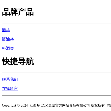
品牌产品
醋类
酱油类
料酒类
快捷导航
联系我们
在线留言
Copyright © 2024 江西J9.COM集团官方网站食品有限公司 版权所有