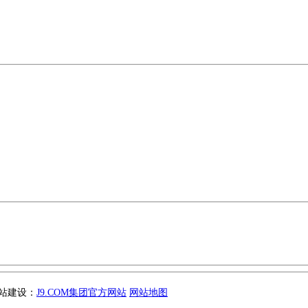
 网站建设：
J9.COM集团官方网站
网站地图