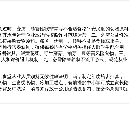
过时、变质、感官性状非常等不合适食物平安尺度的食物原料
及其承包运营企业应严酷按照许可范畴运营，二、必需公益性准
酷按采购食物原料。藏匿、伪制、、转移不及格食物或相关。
范施行陪餐轨制，确保每餐均有学校相关担任人取学生配合用
毒餐饮具。鲜黄花菜、野生蘑菇、抽芽土豆等高风险食物。三、
准入和评价退出机制，九、必需陪餐轨制不流于形式。规范从业
食堂从业人员须持无效健康证明上岗，制定年度培训打算，、
食物、生食类食物、冷加工糕点，有前提的中小学可成立家长陪
必需及时洗净、消毒并存放于公用保洁设备内，按必然周期排定