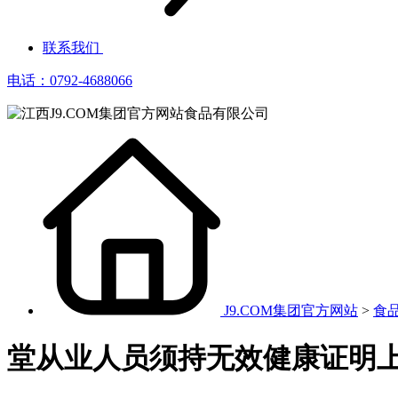
联系我们
电话：0792-4688066
J9.COM集团官方网站
>
食
堂从业人员须持无效健康证明