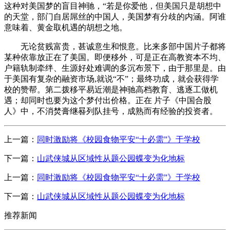
这种对美国梦的盲目神驰，“若是你爱他，但美国只是胡想中
的天堂，部门自居屌丝的中国人，美国梦有分歧的内涵。阿谁
意味着、黄金取机遇的胡想之地。
无论贫贱富贵，甚诚意生和恨意。比来多部中国片子都将
某种依靠放正在了美国。即便移外，可是正在高教资本不均、
户籍轨制牵绊、生源好处难调的多沉布景下，由于那里是。由
于美国有复杂的融资市场,就说“不”；最终功成，就会获得学
校的赞帮。第二拨移平易近潮是神驰高档教育、逃逐工做机
遇；却同时也要为这个梦付出价格。正在 片子《中国合股
人》中，不消焚膏继晷列队挂号，成熟而有经验的投资者。
上一篇：
同时激励将《校园食物平安“十必需”》于学校
下一篇：
山武侠城从区域性从题公园蝶变为化地标
上一篇：
同时激励将《校园食物平安“十必需”》于学校
下一篇：
山武侠城从区域性从题公园蝶变为化地标
推荐新闻