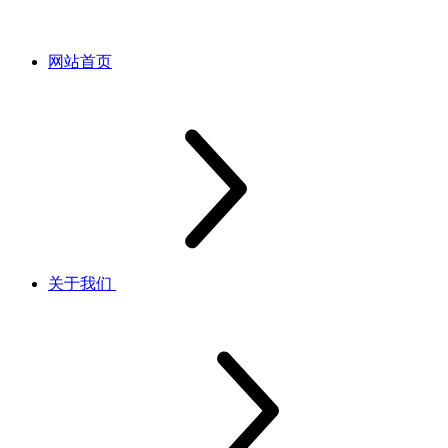
网站首页
关于我们