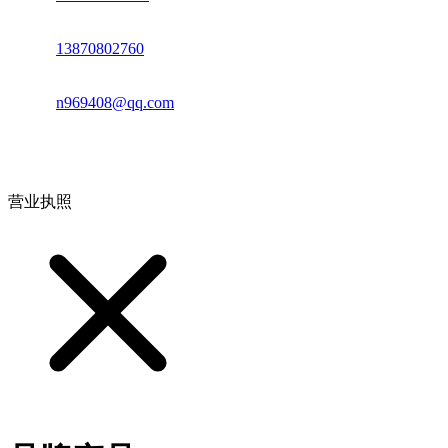
电话：
13870802760
邮箱：
n969408@qq.com
地址：江西省德安县高新技术产业园(宝塔工业园)高新路93号
营业执照