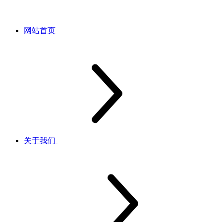
网站首页
关于我们