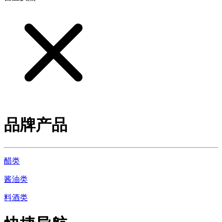
品牌产品
醋类
酱油类
料酒类