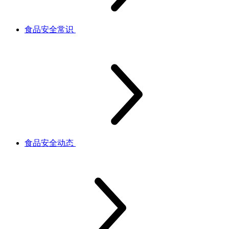
食品安全常识
食品安全动态