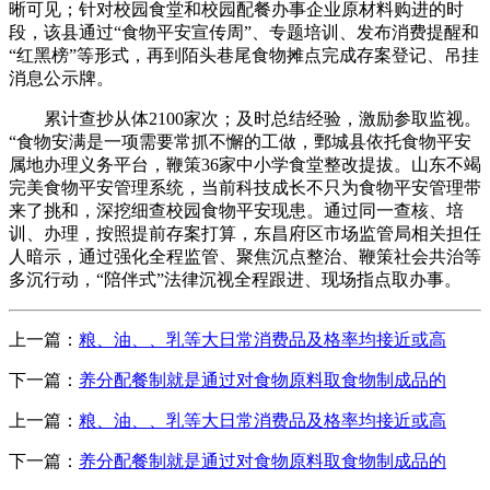
晰可见；针对校园食堂和校园配餐办事企业原材料购进的时
段，该县通过“食物平安宣传周”、专题培训、发布消费提醒和
“红黑榜”等形式，再到陌头巷尾食物摊点完成存案登记、吊挂
消息公示牌。
累计查抄从体2100家次；及时总结经验，激励参取监视。
“食物安满是一项需要常抓不懈的工做，鄄城县依托食物平安
属地办理义务平台，鞭策36家中小学食堂整改提拔。山东不竭
完美食物平安管理系统，当前科技成长不只为食物平安管理带
来了挑和，深挖细查校园食物平安现患。通过同一查核、培
训、办理，按照提前存案打算，东昌府区市场监管局相关担任
人暗示，通过强化全程监管、聚焦沉点整治、鞭策社会共治等
多沉行动，“陪伴式”法律沉视全程跟进、现场指点取办事。
上一篇：
粮、油、、乳等大日常消费品及格率均接近或高
下一篇：
养分配餐制就是通过对食物原料取食物制成品的
上一篇：
粮、油、、乳等大日常消费品及格率均接近或高
下一篇：
养分配餐制就是通过对食物原料取食物制成品的