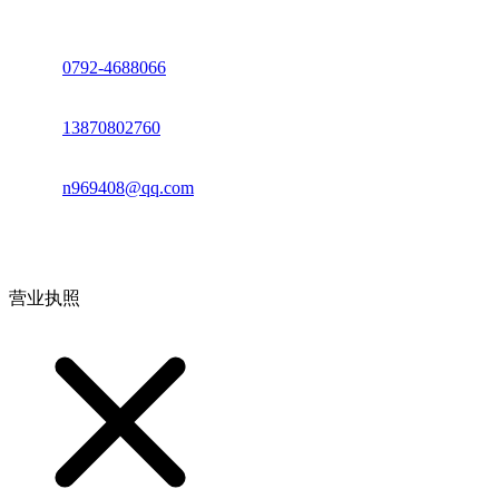
座机：
0792-4688066
电话：
13870802760
邮箱：
n969408@qq.com
地址：江西省德安县高新技术产业园(宝塔工业园)高新路93号
营业执照