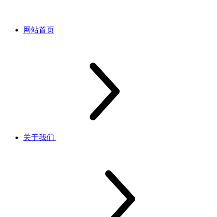
网站首页
关于我们