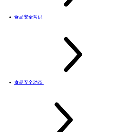
食品安全常识
食品安全动态