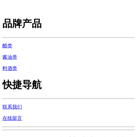
品牌产品
醋类
酱油类
料酒类
快捷导航
联系我们
在线留言