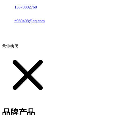
电话：
13870802760
邮箱：
n969408@qq.com
地址：江西省德安县高新技术产业园(宝塔工业园)高新路93号
营业执照
品牌产品