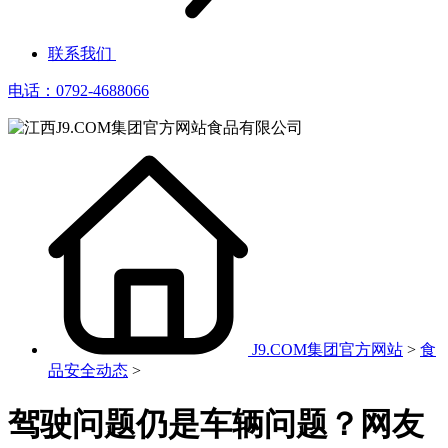
联系我们
电话：0792-4688066
J9.COM集团官方网站
>
食
品安全动态
>
驾驶问题仍是车辆问题？网友