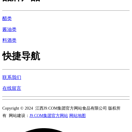
醋类
酱油类
料酒类
快捷导航
联系我们
在线留言
Copyright © 2024 江西J9.COM集团官方网站食品有限公司 版权所
有 网站建设：
J9.COM集团官方网站
网站地图