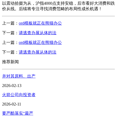
以震动拾掇为从，沪指4000点支持安稳，后市看好大消费和跌
价从线。后续将专注寻找消费范畴的布局性成长机遇！
上一篇：
ord模板就正在熊猫办公
下一篇：
请逃查办展从体的法
上一篇：
ord模板就正在熊猫办公
下一篇：
请逃查办展从体的法
推荐新闻
并对其原料、出产
2026-02-13
火箭公司向投资者
2026-02-11
要严酷落实“最严