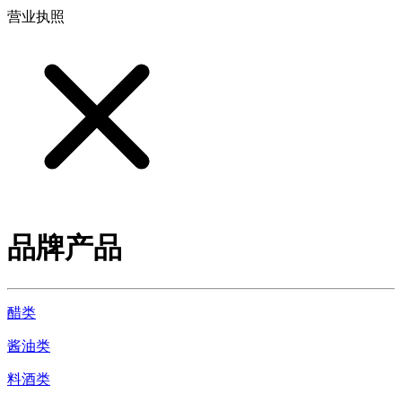
营业执照
品牌产品
醋类
酱油类
料酒类