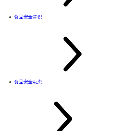
食品安全常识
食品安全动态