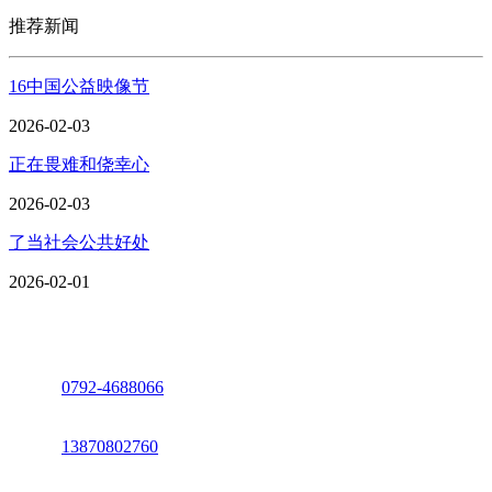
推荐新闻
16中国公益映像节
2026-02-03
正在畏难和侥幸心
2026-02-03
了当社会公共好处
2026-02-01
座机：
0792-4688066
电话：
13870802760