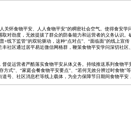
关怀食物平安、人人食物平安”的稠密社会空气。使得食安学
感取对劲度，无效提拔了群众的防备能力和运营者的义务认识。
普+线下监管”的双轮驱动，这种“点对点”、“面临面”的线上宣
兰丰社区通过居平易近微信网格群，鞭策食物平安学问深切社区
、
督促运营者严酷落实食物平安从体义务。持续推送系列食物平安
存方式”、“家庭会餐食物平安要点”、“若何无效分辨过时食物
街道号、社区消息栏等线上载体，为全力保障节日期间食物平安