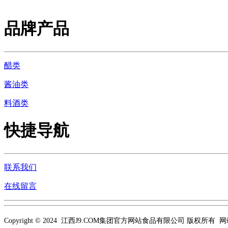
品牌产品
醋类
酱油类
料酒类
快捷导航
联系我们
在线留言
Copyright © 2024 江西J9.COM集团官方网站食品有限公司 版权所有