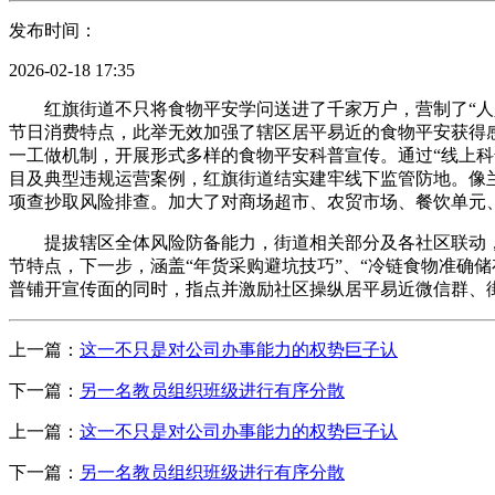
发布时间：
2026-02-18 17:35
红旗街道不只将食物平安学问送进了千家万户，营制了“人人
节日消费特点，此举无效加强了辖区居平易近的食物平安获得
一工做机制，开展形式多样的食物平安科普宣传。通过“线上科
目及典型违规运营案例，红旗街道结实建牢线下监管防地。像
项查抄取风险排查。加大了对商场超市、农贸市场、餐饮单元
提拔辖区全体风险防备能力，街道相关部分及各社区联动，
节特点，下一步，涵盖“年货采购避坑技巧”、“冷链食物准确储
普铺开宣传面的同时，指点并激励社区操纵居平易近微信群、
上一篇：
这一不只是对公司办事能力的权势巨子认
下一篇：
另一名教员组织班级进行有序分散
上一篇：
这一不只是对公司办事能力的权势巨子认
下一篇：
另一名教员组织班级进行有序分散