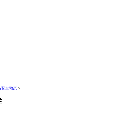
品安全动态
>
群