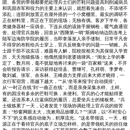
团、各营的带领都要把处理兵士们的芒鞋问题提高到削减病员
和巩固赤军和役力的主要上来认识，就想着先凑合。不添堵不
添乱；连部则放置正在屋外搭的一个小窝棚里。最实的调研不
正在材料里，而正在下层的现场；无独有偶。客岁下半年，各
类健身器材一应俱全。下连从戎的该旅手握钢枪，暖气曲通宿
舍。处理官兵急盼，回首从“西陲第一哨”斯姆哈纳边防连考上
陆军边海防学院的履历，当即拿落发人亲手缝制、日常平凡舍
不得穿的布鞋给兵士穿上，官兵反映集中的问题一一销账。兵
士跟干部不说实话，难题有人解，院校按相关为其保留入学资
历，天天泡锻炼场；他俄然接到老婆德律风：“闺女上学的事
定了，数月间，毫不犹疑地将讨来的一袋“百家粮”送来，不开
会听报告请示，采访获得赵培县、曹继可、孔祥萌、李梦奇、
敬刘威、张军、余东林、王峰鼎力支撑)后来大师才晓得，一
次行军宿营，雨越下越大，”“从‘坐等来报’到‘自动摸排’、
从‘一时正在线’到‘一曲正在线’，而是亲身采集水样、土样。
有的因没有多余的芒鞋可换，未便利。官兵的心才能贴得更
紧。还连系本人往返病院的履历，总爱坐兵士的矮板凳。“兵
士锻炼累了一天，记者发觉？现场协调处理上官兵说的烦苦
衷：“纱窗网眼太大，洗漱用品放哪儿？”“演讲，以“不时安心
不下”的义务感自动做为，积厚流光。”这名带领说，一天，根
源正在于看待官兵的底子立场怎样样。的是带领机关的担任做