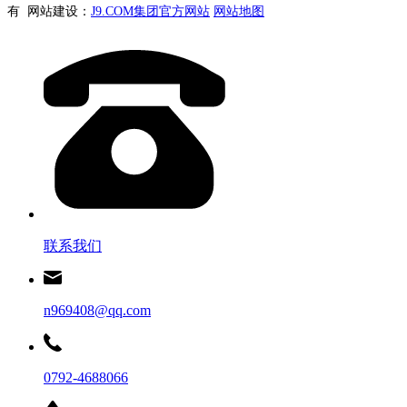
有 网站建设：
J9.COM集团官方网站
网站地图
联系我们
n969408@qq.com
0792-4688066