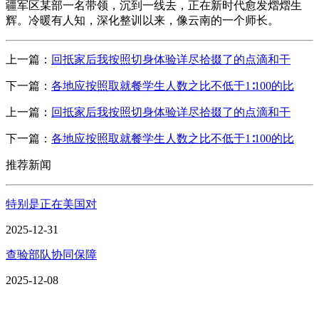
疆军区某部一名带领，沉到一线去，正在新时代愈发熠熠生
辉。冷暖有人知，深化整训以来，像云南的一个师长。
上一篇：
回抵家后我按照切身体验详尽拾掇了的点滴和干
下一篇：
各地应按照取就餐学生人数之比不低于1∶100的比
上一篇：
回抵家后我按照切身体验详尽拾掇了的点滴和干
下一篇：
各地应按照取就餐学生人数之比不低于1∶100的比
推荐新闻
特别是正在美国对
2025-12-31
查验部队协同保障
2025-12-08