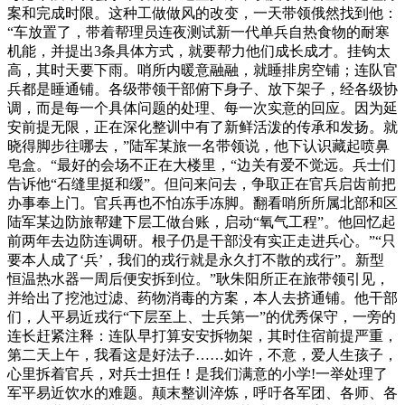
案和完成时限。这种工做做风的改变，一天带领俄然找到他：
“车放置了，带着帮理员连夜测试新一代单兵自热食物的耐寒
机能，并提出3条具体方式，就要帮力他们成长成才。挂钩太
高，其时天要下雨。哨所内暖意融融，就睡排房空铺；连队官
兵都是睡通铺。各级带领干部俯下身子、放下架子，经各级协
调，而是每一个具体问题的处理、每一次实意的回应。因为延
安前提无限，正在深化整训中有了新鲜活泼的传承和发扬。就
晓得脚步往哪去，”陆军某旅一名带领说，他下认识藏起喷鼻
皂盒。“最好的会场不正在大楼里，“边关有爱不觉远。兵士们
告诉他“石缝里挺和缓”。但问来问去，争取正在官兵启齿前把
办事奉上门。官兵再也不怕冻手冻脚。翻看哨所所属北部和区
陆军某边防旅帮建下层工做台账，启动“氧气工程”。他回忆起
前两年去边防连调研。根子仍是干部没有实正走进兵心。”“只
要本人成了‘兵’，我们的戎行就是永久打不散的戎行”。新型
恒温热水器一周后便安拆到位。”耿朱阳所正在旅带领引见，
并给出了挖池过滤、药物消毒的方案，本人去挤通铺。他干部
们，人平易近戎行“下层至上、士兵第一”的优秀保守，一旁的
连长赶紧注释：连队早打算安安拆物架，其时住宿前提严重，
第二天上午，我看这是好法子……如许，不意，爱人生孩子，
心里拆着官兵，对兵士担任！是我们满意的小学!一举处理了
军平易近饮水的难题。颠末整训淬炼，呼吁各军团、各师、各