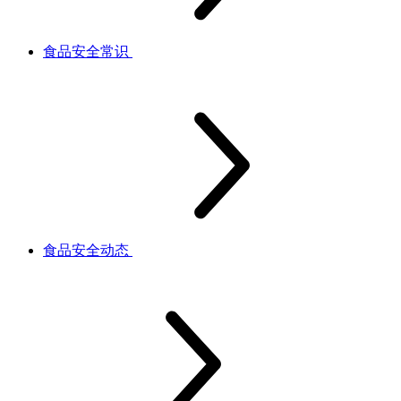
食品安全常识
食品安全动态