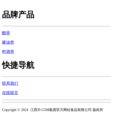
品牌产品
醋类
酱油类
料酒类
快捷导航
联系我们
在线留言
Copyright © 2024 江西J9.COM集团官方网站食品有限公司 版权所