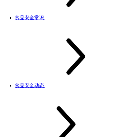
食品安全常识
食品安全动态