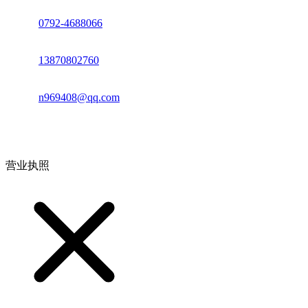
座机：
0792-4688066
电话：
13870802760
邮箱：
n969408@qq.com
地址：江西省德安县高新技术产业园(宝塔工业园)高新路93号
营业执照