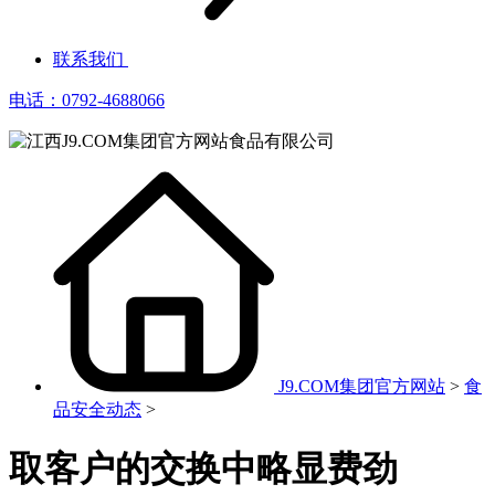
联系我们
电话：0792-4688066
J9.COM集团官方网站
>
食
品安全动态
>
取客户的交换中略显费劲