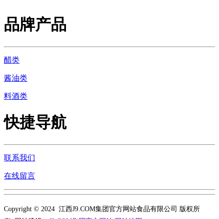
品牌产品
醋类
酱油类
料酒类
快捷导航
联系我们
在线留言
Copyright © 2024 江西J9.COM集团官方网站食品有限公司 版权所