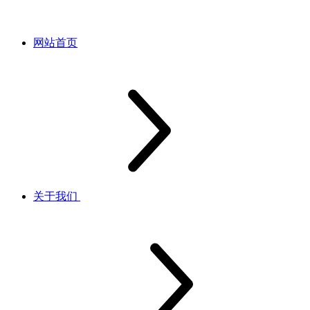
网站首页
关于我们