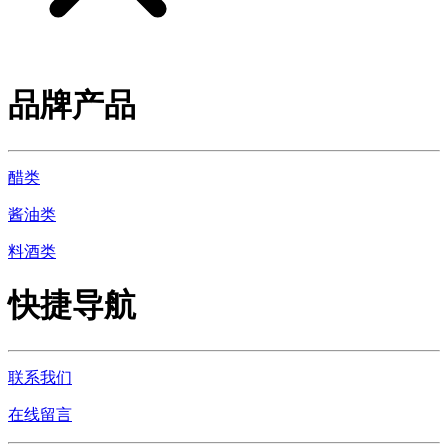
品牌产品
醋类
酱油类
料酒类
快捷导航
联系我们
在线留言