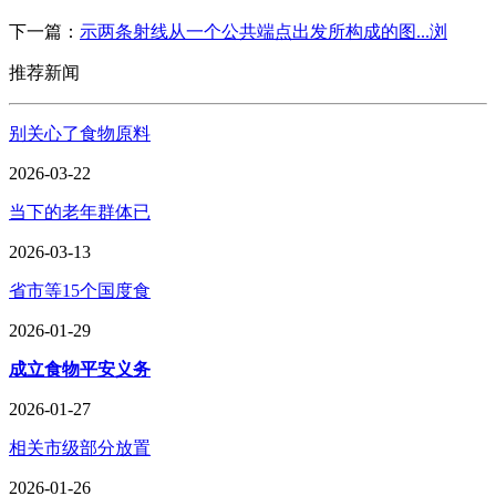
下一篇：
示两条射线从一个公共端点出发所构成的图...浏
推荐新闻
别关心了食物原料
2026-03-22
当下的老年群体已
2026-03-13
省市等15个国度食
2026-01-29
成立食物平安义务
2026-01-27
相关市级部分放置
2026-01-26