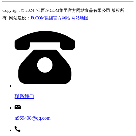
Copyright © 2024 江西J9.COM集团官方网站食品有限公司 版权所
有 网站建设：
J9.COM集团官方网站
网站地图
联系我们
n969408@qq.com