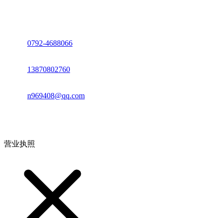
座机：
0792-4688066
电话：
13870802760
邮箱：
n969408@qq.com
地址：江西省德安县高新技术产业园(宝塔工业园)高新路93号
营业执照