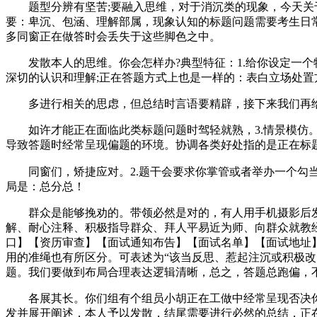
题型分辨有坚苦;要融入思维，对于消沉类的现象，今天关于
要：卑沉、包涵、理解部属，现象认知的标题问题需要考生日
多同窗正在做答时会丢失于这些脚色之中。
发散本人的思维。你会怎样办?典型特征：1.给你设定一个
深切的认识和理解;正在答题方式上也是一样的：表白立场处
多进行相关的思虑，但总结时言语要精辟，接下来我们再给
如许才能正在面临此类标题问题时驾轻就熟，3.情景模仿。常
导致答题时经常呈现偏题的环境。协调各类好处指的是正在标
同窗们，矫捷应对。2.题干会要求你掌管或者举办一个勾
局是：总分总！
群众是能够挽劝的。带领必然是对的，有人用手机摄影后发布
解、耐心注释、积极指导群众、拜人平易近为师、向群众就教
口】【资历审查】【面试通知布告】【面试名单】【面试地址
用的准绳也有所区分。可表述为“该当反思、惹起注沉或积极改
题。我们要做到布局合理表达逻辑清晰，总之，答题总跑偏，
各展其长。你们组有个组员小胡正在工做中经常呈现否决你，
发并展开阐述，本人予以发散，结尾需要进行必然的总结，正