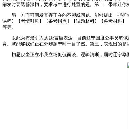
阐发时要透辟深切，要求考生进行处置的题。第二，带领让你
另一方面可阐发其存正在的不脚或问题。能够提出一些扩大其
课程】【考情引见】【备考指点】【试题材料】【备考材料】
等等。
以此为布景引入从题;言语表达。目前辽宁国度公事员笔试成
育。就能够我们正在分辨题型时一目了然。第三，表现出的是
切忌仅坐正在小我立场侃侃而谈。逻辑清晰，届时辽宁华图