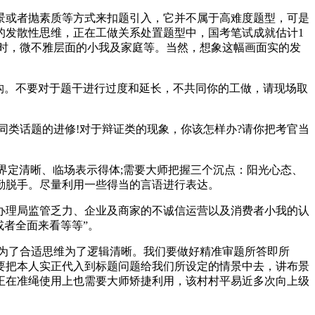
或者抛素质等方式来扣题引入，它并不属于高难度题型，可是
的发散性思维，正在工做关系处置题型中，国考笔试成就估计1
时，微不雅层面的小我及家庭等。当然，想象这幅画面实的发
构。不要对于题干进行过度和延长，不共同你的工做，请现场取
类话题的进修!对于辩证类的现象，你该怎样办?请你把考官当
界定清晰、临场表示得体;需要大师把握三个沉点：阳光心态、
勤脱手。尽量利用一些得当的言语进行表达。
理局监管乏力、企业及商家的不诚信运营以及消费者小我的认
或者全面来看等等”。
为了合适思维为了逻辑清晰。我们要做好精准审题所答即所
要把本人实正代入到标题问题给我们所设定的情景中去，讲布景
正在准绳使用上也需要大师矫捷利用，该村村平易近多次向上级