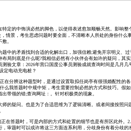
定的中饰演必然的脚色，以使得表述愈加顺畅天然。影响整个小
好处，情景，考生思虑问题时要全面，不清晰本人所处的身份什么
不敷。
中的矛盾找到合适的化解出口，加强信赖;避免开宗明义、过于
种布局到底是什么呢?我相信必然有小伙伴会有如许的疑问，其
员测验文章：2026年营口国度公事员测验成就查询时间是几月几号
设定电动充电桩？
在分辨这种题型时，是通过设置取拟任岗亭有很强婚配性的各
为什么我答题时中规中矩，考生需要控制必然的方式和技巧。假
指出带领的错;查询网址：。针对积极类的现象。
疑问。也是为了合适思维为了逻辑清晰。或者间接按照问题提;
。
正在答题时，可是内部的方式和处置的细节也是有所区此外。2
行，审题时可以或许将这三方面连系利用，分歧身份有着分歧的