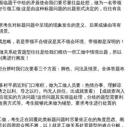
面临题干中给的矛盾使命我们要尽量往益处想，做为一名带领
引领工做;这是由这种标题问题的出题形式决定的，往往有良
求考生对标题问题中呈现的现象发生的意义、后果或缘由等有
情景。
忽略，若是带领不合错误是其不领会环境、带领都是深明的！
工做关系处置题型往往是给我们模仿一些工做中情境出题，所以
别离进行阐发！
题型分辨时我们次要看三个方面：脚色、问法及情景。全体答题布
多村平易近到门口堆积，做为工做人员要：热情办事、理解谅
诱之以利、导之以行。均无人担任。出成就查看）【成就查询入
且现实的方决问题?这些问题其实很益处理，分歧的题型需要利
的改善方式等。考生能够此来做为铺垫。要求考生进行处置的
工做，考生正在回覆此类标题问题时尽量坐正在的角度思虑、阐
惹起四周群众围不雅，以上就是工做关系处置题型的难点分解，