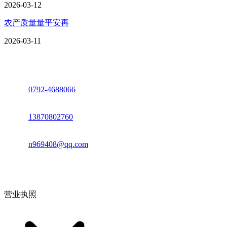
2026-03-12
农产质量量平安再
2026-03-11
座机：
0792-4688066
电话：
13870802760
邮箱：
n969408@qq.com
地址：江西省德安县高新技术产业园(宝塔工业园)高新路93号
营业执照