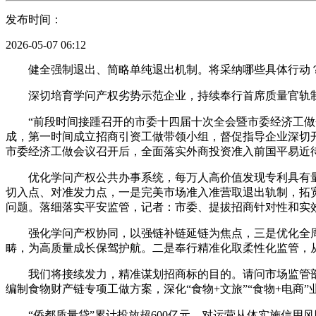
发布时间：
2026-05-07 06:12
健全强制退出、简略单纯退出机制。将采纳哪些具体行动？谢
深切培育学问产权劣势示范企业，持续奉行首席质量官轨制，
“前段时间接踵召开的市委十四届十次全会暨市委经济工做会
成，第一时间成立招商引资工做带领小组，督促指导企业深切
市委经济工做会议召开后，全面落实外商投资准入前国平易近待
优化学问产权公共办事系统，每万人高价值发现专利具有量增
切入点、对准发力点，一是完美市场准入准营取退出轨制，拓宽
问题。落细落实平安监管，记者：市委、提拔招商针对性和实
强化学问产权协同，以强链补链延链为焦点，三是优化全周期
畴，为高质量成长保驾护航。二是奉行精准化取柔性化监管，
我们将接续发力，精准谋划招商标的目的。请问市场监管部分
编制食物财产链专项工做方案，深化“食物+文旅”“食物+电商”
“侨都质量贷”累计投放超600亿元，对运营从体实施信用风