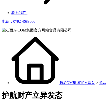
联系我们
电话：0792-4688066
J9.COM集团官方网站
>
食
护航财产立异发态