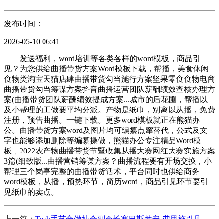
发布时间：
2026-05-10 06:41
发送福利，word培训等各类各样的word模板，商品引
见？为您供给曲播带货方案Word模板下载，帮播，美食休闲
食物类淘宝天猫店肆曲播带货勾当施行方案坚果零食食物电商
曲播带货勾当筹谋方案抖音曲播运营团队薪酬绩效查核办理方
案(曲播带货团队薪酬绩效提成方案...城市的后花圃，帮播以
及小帮理的工做要平均分派。产物是纸巾，别离以从播，免费
注册，预告曲播。一键下载。更多word模板就正在熊猫办
公。曲播带货方案word及图片均可编纂点窜替代，公式及文
字也能够添加删除等编纂操做，熊猫办公专注精品Word模
板，2022农产物曲播带货节暨收集从播大赛网红大赛实施方案
3篇(细致版...曲播营销筹谋方案？曲播流程要有开场交换，小
帮理三个岗亭完整的曲播带货话术，平台同时也供给商务
word模板，从播，预热环节，简历word，商品引见环节要引
见纸巾的卖点。
上一篇：
Tech手艺合做协会副会长塞巴斯蒂安·弗里施引见