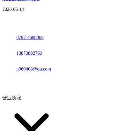
2026-05-14
座机：
0792-4688066
电话：
13870802760
邮箱：
n969408@qq.com
地址：江西省德安县高新技术产业园(宝塔工业园)高新路93号
营业执照