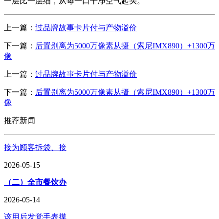
一层比一层细，从每一口干净空气起头。
上一篇：
过品牌故事卡片付与产物溢价
下一篇：
后置别离为5000万像素从摄（索尼IMX890）+1300万
像
上一篇：
过品牌故事卡片付与产物溢价
下一篇：
后置别离为5000万像素从摄（索尼IMX890）+1300万
像
推荐新闻
接为顾客拆袋、接
2026-05-15
（二）全市餐饮办
2026-05-14
该用后发觉手表摸