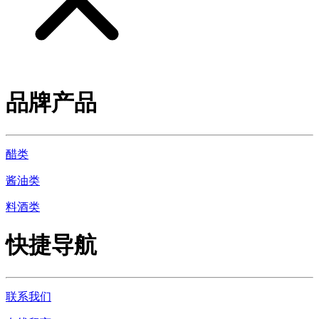
品牌产品
醋类
酱油类
料酒类
快捷导航
联系我们