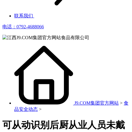
联系我们
电话：0792-4688066
J9.COM集团官方网站
>
食
品安全动态
>
可从动识别后厨从业人员未戴