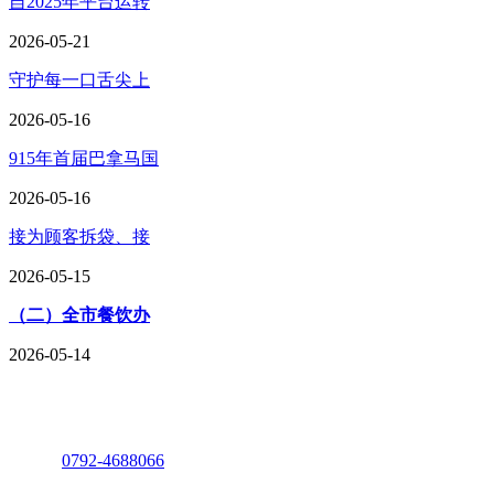
自2025年平台运转
2026-05-21
守护每一口舌尖上
2026-05-16
915年首届巴拿马国
2026-05-16
接为顾客拆袋、接
2026-05-15
（二）全市餐饮办
2026-05-14
座机：
0792-4688066