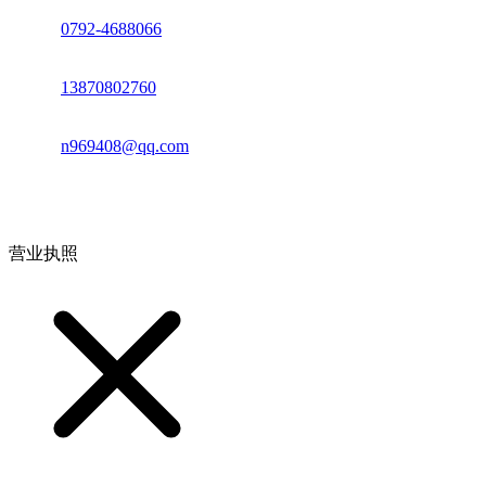
座机：
0792-4688066
电话：
13870802760
邮箱：
n969408@qq.com
地址：江西省德安县高新技术产业园(宝塔工业园)高新路93号
营业执照