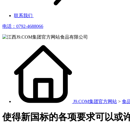
联系我们
电话：0792-4688066
J9.COM集团官方网站
>
食
使得新国标的各项要求可以或