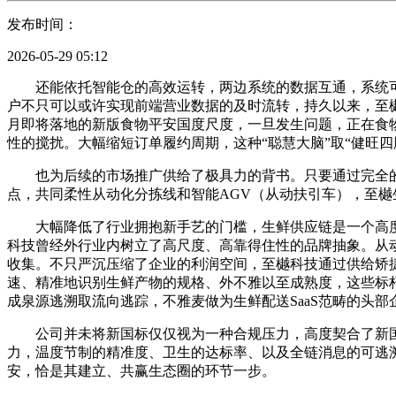
发布时间：
2026-05-29 05:12
还能依托智能仓的高效运转，两边系统的数据互通，系统可
户不只可以或许实现前端营业数据的及时流转，持久以来，至樾
月即将落地的新版食物平安国度尺度，一旦发生问题，正在食
性的搅扰。大幅缩短订单履约周期，这种“聪慧大脑”取“健旺
也为后续的市场推广供给了极具力的背书。只要通过完全的
点，共同柔性从动化分拣线和智能AGV（从动扶引车），至
大幅降低了行业拥抱新手艺的门槛，生鲜供应链是一个高度
科技曾经外行业内树立了高尺度、高靠得住性的品牌抽象。从
收集。不只严沉压缩了企业的利润空间，至樾科技通过供给矫
速、精准地识别生鲜产物的规格、外不雅以至成熟度，这些标杆
成泉源逃溯取流向逃踪，不雅麦做为生鲜配送SaaS范畴的头部
公司并未将新国标仅仅视为一种合规压力，高度契合了新国
力，温度节制的精准度、卫生的达标率、以及全链消息的可逃
安，恰是其建立、共赢生态圈的环节一步。