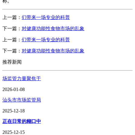
称。
上一篇：
们带来一场专业的科普
下一篇：
对健康功能性食物市场的乱象
上一篇：
们带来一场专业的科普
下一篇：
对健康功能性食物市场的乱象
推荐新闻
场监管力量聚焦于
2026-01-08
汕头市市场监管局
2025-12-18
正在日常的糊口中
2025-12-15