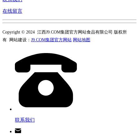
在线留言
Copyright © 2024 江西J9.COM集团官方网站食品有限公司 版权所
有 网站建设：
J9.COM集团官方网站
网站地图
联系我们