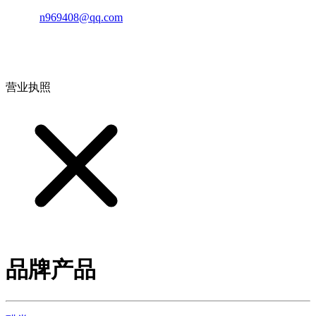
邮箱：
n969408@qq.com
地址：江西省德安县高新技术产业园(宝塔工业园)高新路93号
营业执照
品牌产品