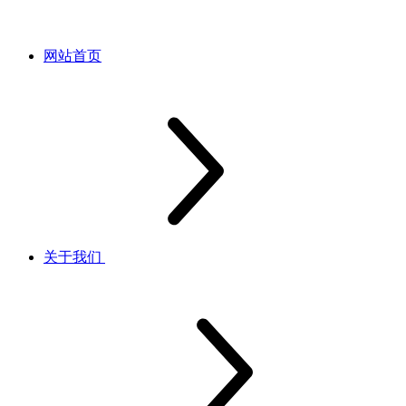
网站首页
关于我们