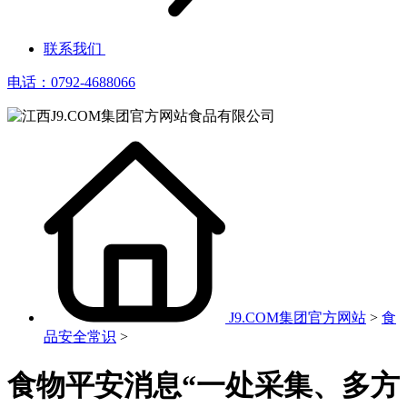
联系我们
电话：0792-4688066
J9.COM集团官方网站
>
食
品安全常识
>
食物平安消息“一处采集、多方