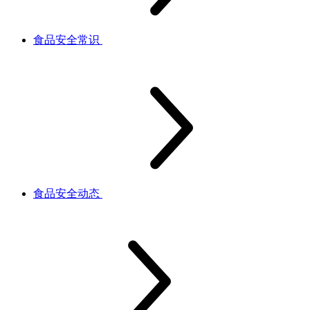
食品安全常识
食品安全动态