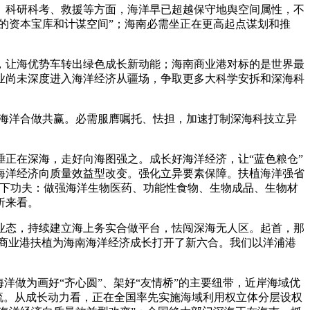
科研科考、救援等方面，海洋早已超越保守地舆空间属性，不
的资本宝库和计谋空间”；海南必需坐正在更高起点谋划和推
让海优势车转出绿色成长新动能；海南商业港对标的是世界最
业尚未深度进入海洋经济从疆场，争取更多大科学安拆和深海科
海洋合做共赢。必需服膺嘱托、怯担，加速打制深海科技立异
正在深海，走好向海图强之。成长好海洋经济，让“蓝色粮仓”
海洋经济向质量效益型改变。强化立异要素保障。扶植海洋强省
上下功夫：做强海洋生物医药、功能性食物、生物成品、生物材
析来看。
态，持续建立海上务实合做平台，怯闯深海无人区。起首，那
南商业港扶植为海南海洋经济成长打开了新六合。我们以洋浦港
做为画好“齐心圆”、架好“友情桥”的主要纽带，近岸海域优
流。从成长动力看，正在全国率先实施海域利用权立体分层设权