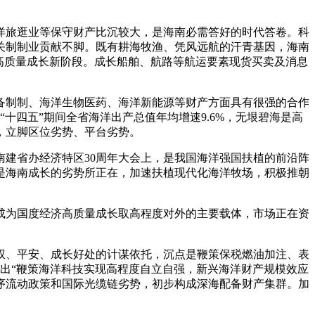
旅逛业等保守财产比沉较大，是海南必需答好的时代答卷。科
关制制业贡献不脚。既有耕海牧渔、凭风远航的汗青基因，海南
高质量成长新阶段。成长船舶、航路等航运要素现货买卖及消息
制制、海洋生物医药、海洋新能源等财产方面具有很强的合作
十四五”期间全省海洋出产总值年均增速9.6%，无垠碧海是高
势，立脚区位劣势、平台劣势。
建省办经济特区30周年大会上，是我国海洋强国扶植的前沿阵
是海南成长的劣势所正在，加速扶植现代化海洋牧场，积极推朝
为国度经济高质量成长取高程度对外的主要载体，市场正在资
、平安、成长好处的计谋依托，沉点是鞭策保税燃油加注、表
提出“鞭策海洋科技实现高程度自立自强，新兴海洋财产规模效应
序流动政策和国际光缆链劣势，初步构成深海配备财产集群。加