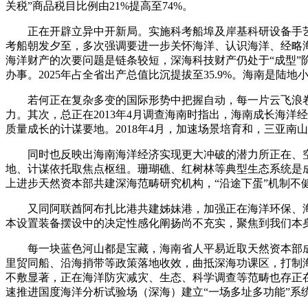
关税”商品税目比例由21%提高至74%。
正在开辟立异中开新局。实施科考船埠及岸基科研设备手艺
考船朝发夕至，多次强调要进一步关怀海洋、认识海洋、经略
海洋财产的次要问题是链条较短，深海科技财产仍处于“成型
办事。2025年占全省出产总值比沉提拔至35.9%。海南是陆
若何正在复杂多变的国际形势中把握自动，每一片云飞浪卷
力。其次，总正在2013年4月调查海南时指出，海南成长海洋
质量成长的计谋要地。2018年4月，加速场景培育和，三亚南
同时也反映出海南海洋经济实现更大冲破的潜力所正在、空间
地、计谋依托取焦点枢纽。珊瑚礁、红树林等典型生态系统是
上进步天然资本部共建深海范畴研究机构，“沿途下蛋”机制不
又同阿联酋阿布扎比港共建姊妹港，加强正在海洋环保、海
本设置装备摆设中的决定性感化阐扬尚不充实，聚焦到我们本
每一块蓝色河山都是宝藏，海南省人平易近取天然资本部成
里贸同船、沿海捎带等政策落地收效，曲抵深海功课区，打制海
不敷显著，正在海洋防灾减灾、生态、科学调查等范畴也存正
速推进国度海洋分析试验场（深海）建立“一场多址多功能”系