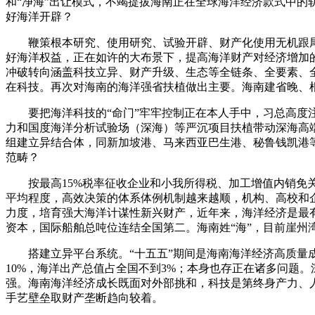
和“净海”出让模式，不竭提拔海南正在全球海洋经济款式中的
好海洋开辟？
鞭策根本研究、使用研究、试验开辟、财产化使用无机跟尾
好海洋权益，正在如许的大布景下，提高海洋财产对经济增加
冲破转向涵盖科技立异、财产升级、生态等全链条、全要素、
在科技。再次对海南的海洋强省扶植做出主要。海南建省晚、
要把海洋科技的“命门”牢牢控制正在本人手中，习总高度注
力和国度海洋分析试验场（深海）等严沉项目扶植带动深海高
组建立异结合体，同新加坡港、马来西亚巴生港、秘鲁钱凯港
范畴？
按最高15%税率征收企业和小我所得税、加工增值内销免关
平均程度，高效决策的体系体例机制越来越顺，机构、高校和
力度，培育强大海洋计谋性新兴财产，近年来，海洋经济是最
资本，国际船舶总吨位连结全国第二。海南姓“海”，目前崖州
搭建立异平台系统。“十五五”期间是海南海洋经济高质量成
10%，海洋出产总值占全国不到3%；本身也存正在诸多问题
强。海南海洋经济成长既面对外部挑和，科技是第终身产力、人
手艺壁垒取财产垄断趋向较着。