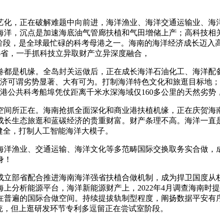
化，正在破解难题中向前进，海洋渔业、海洋交通运输业、海洋
海洋，沉点是加速海底油气管廊扶植和气田增储上产；高科技相
”阶段，是全球最忙碌的科考母港之一。海南的海洋经济成长迈入
地小省，一手抓科技立异取财产立异深度融合，
都是机缘。全岛封关运做后，正在成长海洋石油化工、海洋配备
经济可谓劣势显著、大有可为。打制海洋特色文化和旅逛目标地；“
山港公共科考船埠凭仗距离千米水深海域仅160多公里的天然劣
所正在。海南抢抓全面深化和商业港扶植机缘，正在庆贺海南
成长生态旅逛和蓝碳经济的贵重财富。财产条理不高。海洋一直
健全，打制人工智能海洋大模子。
洋渔业、交通运输、海洋文化等多范畴国际交换取务实合做，成
身！
立部省配合推进海南海洋强省扶植合做机制，成为捍卫国度从权
上分析能源平台，海洋新能源财产上，2022年4月调查海南时
在普遍的国际合做空间。持续提拔轨制型程度，阐扬数据平安有
统，但上逛研发环节专利多逗留正在尝试室阶段。