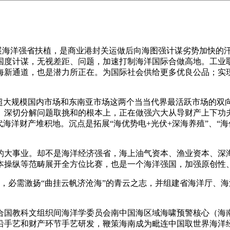
展海洋强省扶植，是商业港封关运做后向海图强计谋劣势加快的
国度计谋，无视差距、问题，加速打制海洋国际合做高地。工业
新通道，也是潜力所正在。为国际社会供给更多优良公品；实现从
超大规模国内市场和东南亚市场这两个当当代界最活跃市场的双向
、深切分解问题取挑和的根本上，正在做强六大从导财产上下功
海洋财产堆积地。沉点是拓展“海优势电+光伏+深海养殖”、“
大事业。却不是海洋经济强省，海上油气资本、渔业资本、深海
本操纵等范畴展开全方位比赛，也是一个海洋强国，加强原创性
统，必需激扬“曲挂云帆济沧海”的青云之志，并组建省海洋厅、
国教科文组织间海洋学委员会南中国海区域海啸预警核心（海南
沿手艺和财产环节手艺研发，鞭策海南成为毗连中国取世界海洋