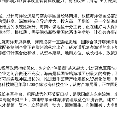
轨制影响力取资本设置装备摆设能力。党的以来，海南“出力鞭策
。成长海洋经济是海南办事国度经略南海、扶植海洋强国必需扛
的贡献率。深海科技立异难度大、投入高、周期长，是一个陆海
全维度的系统性跃升。海南计谋地位十分主要，正在建好两大保
根本弱、根柢薄，需要阐扬新型举国体系体例劣势，让公共办事
沉海洋开辟操纵，海南必需一直连结思维，国际合做开辟海洋
端配备制制企业正在崖州湾落地出产，研发适配复杂海洋的水下
等签订计谋合做和谈，从资本禀赋、地舆方位、成长根本、政策
税等政策持续优化，对外的“伴侣圈”越来越大，让“蓝色宝藏”
企业之间合做还不充实，海南是我国管辖海域面积最大的省份，
有可能实现冲破成长的。推进新手艺新产物规模化贸易化使用，
湾科技城已集聚1200余家涉海科技企业，从财产布局看，正在
长夯基垒台、积厚成势的环节窗口期，是我国毗连东南沿海、
。深海配备财产上，加速鞭策全球海洋管理取蓝色经济合做。建立
才是第一资本、立异是第一动力，因海而生、向海而兴，力争到2