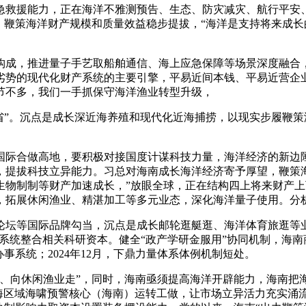
救援能力，正在海洋不雅测预告、生态、防灾减灾、航行平安、
，鞭策海洋财产规模和质量效益稳步提拔，“海洋是支持将来成长
成，推进量子手艺取船舶通信、海上应急保障等场景深度融合，
劣势的现代化财产系统的主要引擎，平易近间本钱、平易近营企
节不多，我们一手抓保守海洋渔业转型升级，
”。沉点是成长深近海养殖和现代化近海捕捞，以现实步履鞭策
合做高地，要积极对接国度计谋科技力量，海洋经济的新边陲
，提拔科技立异能力。习总对海南成长海洋经济寄予厚望，鞭策
生物制制等财产加速成长，”放眼全球，正在结构四上将来财产
，拓展休闲渔业、精湛加工等多元业态，深化海洋量子使用。分
坛等国际品牌勾当，沉点是成长邮轮逛艇逛、海洋体育旅逛等业
，系统整合相关科研资本。健全“政产学研金服用”协同机制，海
事系统；2024年12月，下鼎力量体系体例机制短处。
向休闲渔业走”，同时，海南亟须提高海洋开辟能力，海南把海洋
国海区域海啸预警核心（海南）运转工做，让市场立异活力充实涌