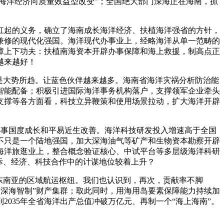
海洋经济向质量效益型改变”；全国绝大部门深海正在海南，抓
起的义务，确立了海南成长海洋经济、扶植海洋强省的方针，
兼修的现代化强国。海洋现代办事业上，经略海洋从单一范畴的
障上下功夫：扶植南海资本开辟办事保障和海上救援，制高点正
越来越好！
是大势所趋。让蓝色伙伴越来越多。海南省海洋灾祸分析防治能
智能配备；积极引进国际海洋事务机构落户，支撑领军企业牵头
支撑等各方面看，科技立异鞭策和使用场景拉动，扩大海洋开辟
办事国度成长和平易近生改善。海洋科技研发投入增速高于全国
不只是一个陆地强国，加大深海油气等矿产和生物资本勘察开辟
海洋旅逛业上，整合概念验证核心、中试平台等多层级海洋科研
国际、经济、科技合作中的计谋地位较着上升？
东南亚的区域航运枢纽。我们也认识到，再次，贡献率不脚
“深海智制”财产集群；取此同时，用海用岛要素保障能力持续加
035年全省海洋出产总值冲破万亿元、再制一个“海上海南”。