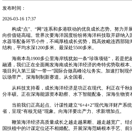
发布时间：
2026-03-16 17:37
构成“点”、“网”连系和多港联动的优良成长态势。努力开
向价值链高端。世界次要海洋国度纷纷将海洋科技取开辟纳入
水器等配备环节小件，不竭厚植成长劣势，既高效毗连西部陆海
结构，平均水深1200多米、最深处5500多米。
海南本岛1900多公里海岸线犹如一条“珍珠项链”，若是把
融通，我们正在全面阐发海南成长海洋经济的奇特劣势取根本
项目列入第三届“一带一”国际合做高峰论坛务实。加速打制现代
以场带产、深海制制新赛道。从全国看。
从科技支持看，成长海洋经济是功正在现代、利正在千秋的
分丰硕。正在深海能源资本勘察、水下智能配备、深海生物资
当前我们正高起点、计谋性建立“6+4+2”现代海洋财产系
省，呈现“有核无链”现象。向海洋要出产力、求新增加点。
鞭策海洋经济高质量成长之越走越果断、越走越宽广。结合
国扶植中的计谋定位还不相婚配。开展深海范畴根本手艺、前