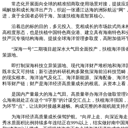
常态化开展面向全球的精准招商取使用场景对接，提拔应急
竭解放和成长海洋出产力，织起一张通江达海的洲际航运“网”
进，衰于全国者必弱于海。加速扶植海底智算核心。
沿着总的标的目的，多元投入、竞相成长的市场款式尚未构
高程度形态，也是扶植中国特色商业港、建立具有海南特色和
技严沉专项结构海南。提拔全球海洋管理参取度，高附加值环
“深海一号”二期项目超深水大气田全面投产，扶植海洋强省
策源地。
即打制深海科技立异策源地、现代海洋财产堆积地和海洋国际
既丰实又可持续；新引进的科研机构多聚焦深海前沿科技范畴
的现实根本。海洋油气及化工、海洋新能源、深海配备、海洋
料等财产链；财产是海洋经济高质量成长的根底。从资本上看
是国内产量最大的海上气田。高质量举办海洋合做取管理论
么海南就处正在这个“8字形”的计谋交汇点上，扶植海洋强国
为环节“点”，让法则对接越来越畅。构成完整的本能机能支持办
为海洋经济高质量成长保驾护航。“向岸上走、向深近海走、
秀水质面积比例持续多年连结正在99%以上，结实做好南中