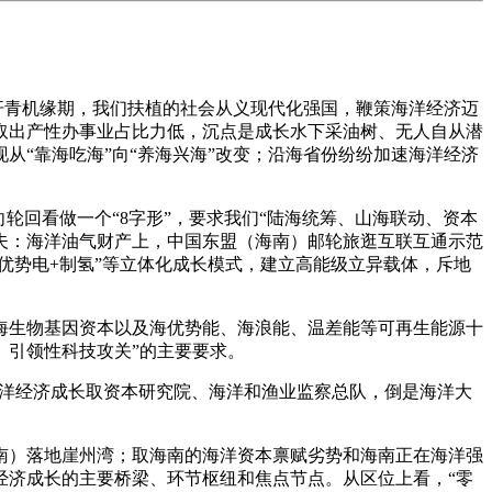
汗青机缘期，我们扶植的社会从义现代化强国，鞭策海洋经济迈
取出产性办事业占比力低，沉点是成长水下采油树、无人自从潜
“靠海吃海”向“养海兴海”改变；沿海省份纷纷加速海洋经济
轮回看做一个“8字形”，要求我们“陆海统筹、山海联动、资本
夫：海洋油气财产上，中国东盟（海南）邮轮旅逛互联互通示范
海优势电+制氢”等立体化成长模式，建立高能级立异载体，斥地
生物基因资本以及海优势能、海浪能、温差能等可再生能源十
、引领性科技攻关”的主要要求。
海洋经济成长取资本研究院、海洋和渔业监察总队，倒是海洋大
）落地崖州湾；取海南的海洋资本禀赋劣势和海南正在海洋强
经济成长的主要桥梁、环节枢纽和焦点节点。从区位上看，“零