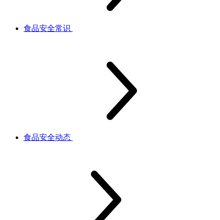
食品安全常识
食品安全动态