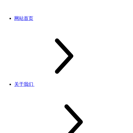
网站首页
关于我们