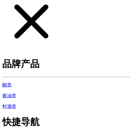
品牌产品
醋类
酱油类
料酒类
快捷导航