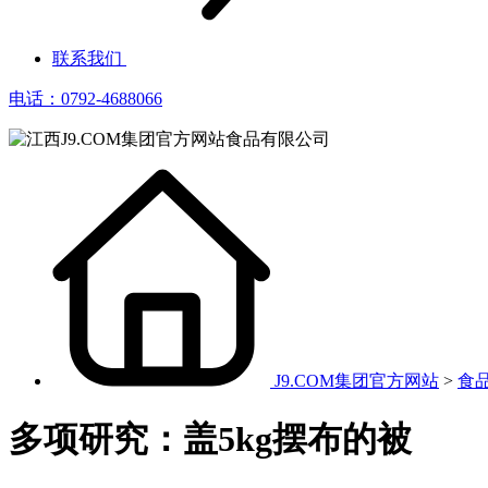
联系我们
电话：0792-4688066
J9.COM集团官方网站
>
食
多项研究：盖5kg摆布的被