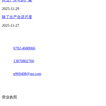
对没产许可的厂家
2025-11-29
除了出产合适尺度
2025-11-27
座机：
0792-4688066
电话：
13870802760
邮箱：
n969408@qq.com
地址：江西省德安县高新技术产业园(宝塔工业园)高新路93号
营业执照