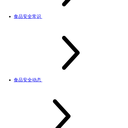
食品安全常识
食品安全动态