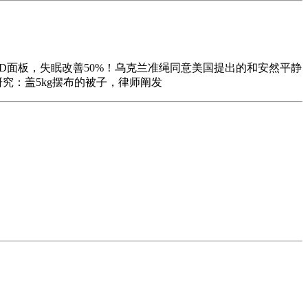
LED面板，失眠改善50%！乌克兰准绳同意美国提出的和安然平静
究：盖5kg摆布的被子，律师阐发