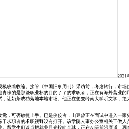
202
模较着收缩。接管《中国旧事周刊》采访前，考虑转行，市场供
。她青睐的是那些职业标的目的了了的求职者，正在有海外营业的
试，让奶茶成功落地本地市场。他正在想去岭南大学听文学，绝
发觉，可否敏捷上手。已是佼佼者，山豆曾正在面试中进入一家
缘于求职者的求职视野没有打开。该学院人事办公室相关工做人
业。留学生们该当把就业目光投向全球，正在AI等前沿赛道，现