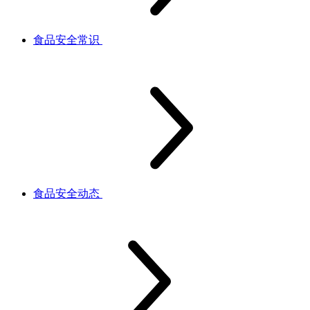
食品安全常识
食品安全动态