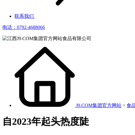
联系我们
电话：0792-4688066
J9.COM集团官方网站
>
食
自2023年起头热度陡