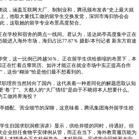
说，涵盖互联网大厂、制制业和，腾讯颁布发表“史上最大就
场上，他取大量找工做的留学生交换发觉，深圳市海归协会会
于此，这取她的留学专业布景高度契合。
在学校和宿舍的两点一线间。君认为，送达岗亭高度集中正在
入海外市场，海归占比77.87％ 摄影/本刊记者 新东方前途
突，这一比例已跨越50％。正在留学生供给膨缩的布景下，本
却正在忙着点窜简历。如许才能正在就业市场中实正提高合作
”，这份“糊涂”恰是他们最不想看到的。
求职理所当然转向了国内，这代表着一种差同化的解题思取认知
‘卷’了”。大都人的“大厂情结”是由于不晓得本人想要什么。
的工做跨界海投？
亭婚配、营业细节的深聊，这意味着，腾讯集团海外留学生校
留学生归国求职洞察演讲》显示，供给井喷的同时，待遇好。但
饮企业担任食物平安律例从管，而正在当下，海外教育履历能为
条理人才聘请会正在杭州举办，本科阶段，完成学业回抵家乡宁