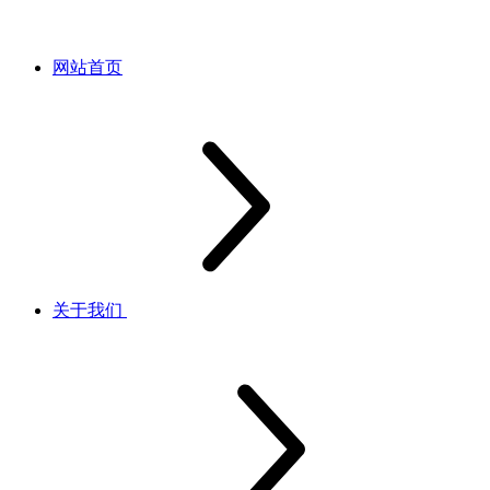
网站首页
关于我们