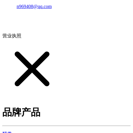
邮箱：
n969408@qq.com
地址：江西省德安县高新技术产业园(宝塔工业园)高新路93号
营业执照
品牌产品