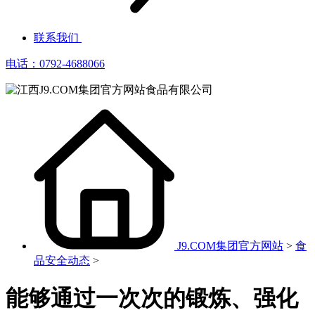
联系我们
电话：0792-4688066
J9.COM集团官方网站
>
食
品安全动态
>
能够通过一次次的锻炼、强化