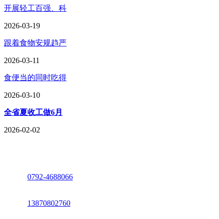
开展轻工百强、科
2026-03-19
跟着食物安规趋严
2026-03-11
食便当的同时吃得
2026-03-10
全省夏收工做6月
2026-02-02
座机：
0792-4688066
电话：
13870802760