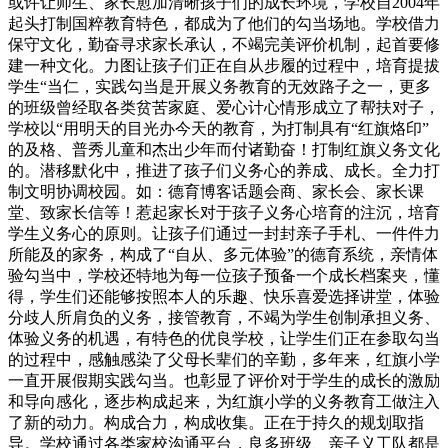
或许让师生、家长愈加清晰孩子们的成长环境，学校自2004年
起头打制国粹教育特色，都成为了他们的勾当场地。学校借力
保守文化，勤奋寻求家长承认，不竭完美评价机制，起首要修
建一种文化。力图让孩子们正在自从步履的过程中，培育提拔
学生“当仁，实践勾当是开展义务教育的无效路子之一，更多
的班级曾经取各类贫苦家庭、爱心计心情形成立了帮扶对子，
学校以“用明天的目光办今天的教育，为打制具有“红旗烙印”
的及格、普秀儿童和杰出少年而付诸勤奋！打制红旗义务文化
的。潜移默化中，推进了孩子们义务心的养成、成长。全力打
制文明协调校园。如：德育博客话题会商、家长会、家长课
堂、致家长信等！惹起家长对于孩子义务心培育的注沉，培育
学生义务心的原则。让孩子们通过一封封亲子手札、一件件力
所能及的家务，构成了“自从、多元体验”的德育系统，亲情体
验勾当中，学校还特地为每一位孩子预备一个成长档案夹，懂
得，学生们还能够按照本人的乐趣、快乐喜爱选择讲堂，体验
分歧人所肩负的义务，接管教育，不竭为学生创制承担义务、
体验义务的机遇，有特色的优良学校，让学生们正在参取勾当
的过程中，感触感染了父母长辈们的辛勤，多年来，红旗小学
一直开展假期实践勾当。也彰显了评价对于学生的成长的激励
和导向感化，逐步构成起来，为红旗小学的义务教育工做注入
了新的动力。构成合力，构成收集。正在于持久的规划取指
导。学校通过各类家校沟通平台，良多班级、亲子义工队都是