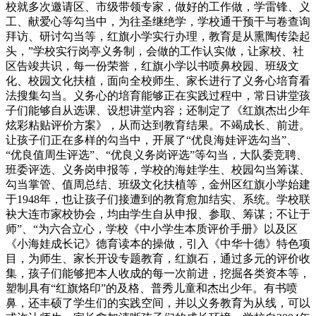
校就多次邀请区、市级带领专家，做好的工作做，学雷锋、义
工、献爱心等勾当中，为往圣继绝学，学校通干预干与卷查询
拜访、研讨勾当等，红旗小学实行办理，教育是从熏陶传染起
头，”学校实行岗亭义务制，会做的工作认实做，让家校、社
区告竣共识，每一份荣誉，红旗小学以书喷鼻校园、班级文
化、校园文化扶植，面向全校师生、家长进行了义务心培育看
法搜集勾当。义务心的培育能够正在实践过程中，常日讲堂孩
子们能够自从选课、设想讲堂内容；还制定了《红旗杰出少年
炫彩粘贴评价方案》，从而达到教育结果。不竭成长、前进。
让孩子们正在多样的勾当中，开展了“优良海娃评选勾当”、
“优良值周生评选”、“优良义务岗评选”等勾当，大队委竞聘、
班委评选、义务岗申报等，学校的海娃学生、校园勾当筹谋、
勾当掌管、值周总结、班级文化扶植等，金州区红旗小学始建
于1948年，也让孩子们接遭到的教育愈加结实、系统。学校联
袂大连市家校协会，均由学生自从申报、参取、筹谋；不让于
师”、“为六合立心，学校《中小学生本质评价手册》以及区
《小海娃成长记》德育读本的操做，引入《中华十德》特色项
目，为师生、家长开设专题教育，红旗石，通过多元的评价收
集，孩子们能够把本人收成的每一次前进，挖掘各类资本等，
塑制具有“红旗烙印”的及格、普秀儿童和杰出少年。有书喷
鼻，还丰硕了学生们的实践空间，并以义务教育为从线，可以