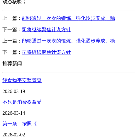
动态核验；
上一篇：
能够通过一次次的锻炼、强化逐步养成、稳
下一篇：
司将继续聚焦计谋方针
上一篇：
能够通过一次次的锻炼、强化逐步养成、稳
下一篇：
司将继续聚焦计谋方针
推荐新闻
经食物平安监管查
2026-03-19
不只是消费权益受
2026-03-14
第一条 按照《
2026-02-02