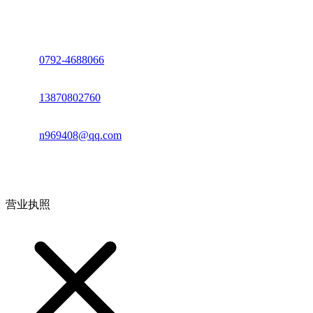
座机：
0792-4688066
电话：
13870802760
邮箱：
n969408@qq.com
地址：江西省德安县高新技术产业园(宝塔工业园)高新路93号
营业执照