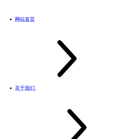
网站首页
关于我们