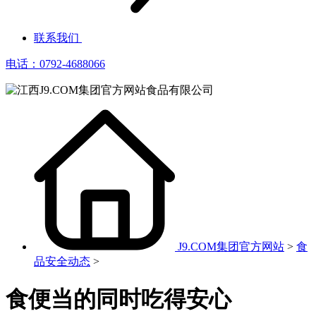
联系我们
电话：0792-4688066
J9.COM集团官方网站
>
食
品安全动态
>
食便当的同时吃得安心