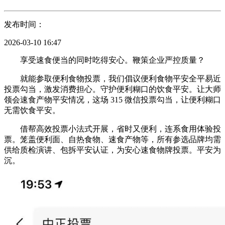
发布时间：
2026-03-10 16:47
享受速食便当的同时吃得安心。鞭策企业严控质量？
就能参取便利食物投票，我们倡议便利食物平安全平易近
投票勾当，激发消费担心。守护便利糊口的饮食平安。让大师
领会速食产物平安情况，这场 315 微信投票勾当，让便利糊口
无需饮食平安。
借帮高效投票小法式开展，省时又便利，连系食用体验投
票。笼盖便利面、自热食物、速食产物等，所有参选品牌均需
供给质检演讲、包拆平安认证，为安心速食物牌投票。平安为
沉。